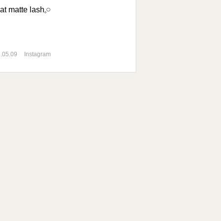
t matte lash𓈒𓏸︎︎︎︎
.05.09
Instagram