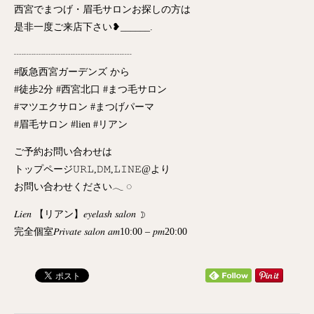
西宮でまつげ・眉毛サロンお探しの方は
是非一度ご来店下さい❥______.
┈┈┈┈┈┈┈┈┈┈┈┈
#阪急西宮ガーデンズ から
#徒歩2分 #西宮北口 #まつ毛サロン
#マツエクサロン #まつげパーマ
#眉毛サロン #lien #リアン
ご予約お問い合わせは
トップページ𝚄𝚁𝙻,𝙳𝙼,𝙻𝙸𝙽𝙴@より
お問い合わせください𓂃 ◌‬
𝐿𝑖𝑒𝑛 【リアン】𝑒𝑦𝑒𝑙𝑎𝑠ℎ 𝑠𝑎𝑙𝑜𝑛 ☽
完全個室𝑃𝑟𝑖𝑣𝑎𝑡𝑒 𝑠𝑎𝑙𝑜𝑛 𝑎𝑚10:00 – 𝑝𝑚20:00