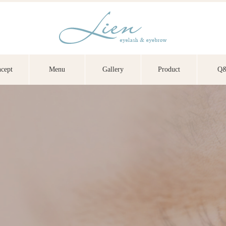
cept
Menu
Gallery
Product
Q