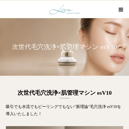
次世代毛穴洗浄×肌管理マシン esV10
次世代毛穴洗浄×肌管理マシン esV10
吸引でも水流でもピーリングでもない“新理論“毛穴洗浄 esV10を
導入いたしました！