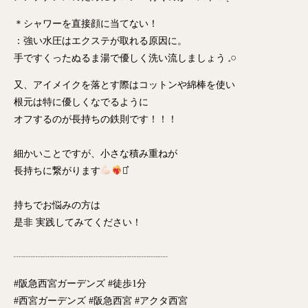
⁡＊シャワーを直接顔に当てない！
：強い水圧はエクステが取れる原因に。
手ですくったぬるま湯で優しく洗い流しましょう‪ 𓈒𓏸
又、アイメイクを落とす際はコットンや綿棒を使い
根元は特に優しくなでるように
オフするのが長持ちの鉄則です！！！
細かいことですが、小さな積み重ねが
長持ちに繋がります
⋆͛
持ちでお悩みの方は
是非 実践してみてください！
┈┈┈┈┈┈┈┈┈┈┈┈┈┈┈┈
#阪急西宮ガーデンズ #徒歩1分
#西宮ガーデンズ #阪急西宮 #アクタ西宮