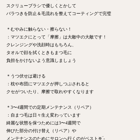
スクリューブラシで優しくとかして
バラつきを防止＆毛流れを整えてコーティングで完璧
＊むやみに触らない・擦らない！
：マツエクにとって「摩擦」は大敵中の大敵です！
クレンジングや洗顔時はもちろん、
タオルで顔を拭くときもまつ毛に
負担をかけないよう意識しましょう
＊うつ伏せは避ける
：枕や布団にマツエクが押しつぶされると
クセがついたり、摩擦で取れやすくなります
＊3〜4週間での定期メンテナンス（リペア）
：自まつ毛は日々生え変わっています
綺麗な状態を保つためには3〜4週間で
伸びた部分の付け替え（リペア）や
メンテナンスのためにサロンへ行くのがベスト‎𖤐 ̖́-‬