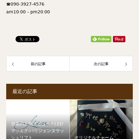
☎︎𝟢𝟫𝟢-𝟥𝟫𝟤𝟩-𝟦𝟧𝟩𝟨
𝖺𝗆𝟣𝟢:𝟢𝟢 – 𝗉𝗆𝟤𝟢:𝟢𝟢
前の記事
次の記事
最近の記事
当店の人気メニュー＊LED
マツエク/パリジェンヌラッ
シュリフト
オリジナルチャーム