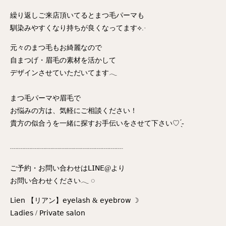
繰り返しご来店頂いてるとまつ毛パーマも
馴染みやすくなり持ちが良くなってます⟡.·
元々のまつ毛もお綺麗なので
自まつげ・眉毛の素材を活かして
デザインさせていただいてます‪𓂃
まつ毛パーマや眉毛で
お悩みの方は、気軽にご相談ください！
貴方の似合うを一緒に探すお手伝いをさせて下さい♡ ̖́-
┈┈┈┈┈┈┈┈┈┈┈┈┈┈┈┈
ご予約・お問い合わせは𝖫𝖨𝖭𝖤@より
お問い合わせください𓂃 ◌‬
𝖫𝗂𝖾𝗇 【リアン】𝖾𝗒𝖾𝗅𝖺𝗌𝗁 & 𝖾𝗒𝖾𝖻𝗋𝗈𝗐 ☽
𝖫𝖺𝖽𝗂𝖾𝗌 / 𝖯𝗋𝗂𝗏𝖺𝗍𝖾 𝗌𝖺𝗅𝗈𝗇