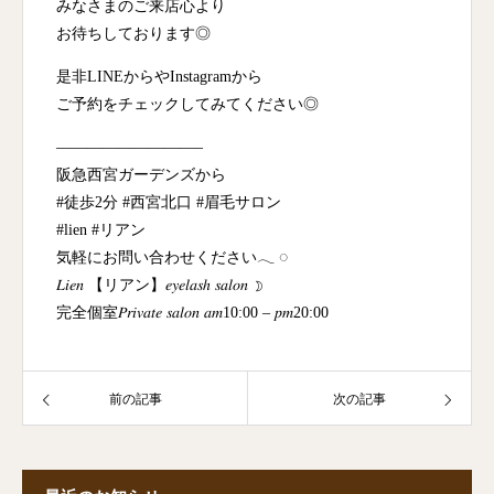
みなさまのご来店心より
お待ちしております◎
是非LINEからやInstagramから
ご予約をチェックしてみてください◎
—————————–
阪急西宮ガーデンズから
#徒歩2分 #西宮北口 #眉毛サロン
#lien #リアン
気軽にお問い合わせください𓂃 ◌
𝐿𝑖𝑒𝑛 【リアン】𝑒𝑦𝑒𝑙𝑎𝑠ℎ 𝑠𝑎𝑙𝑜𝑛 ☽
完全個室𝑃𝑟𝑖𝑣𝑎𝑡𝑒 𝑠𝑎𝑙𝑜𝑛 𝑎𝑚10:00 – 𝑝𝑚20:00
前の記事
次の記事