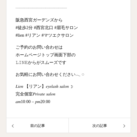
┈┈┈┈┈┈┈┈┈┈┈┈
阪急西宮ガーデンズから
#徒歩2分 #西宮北口 #眉毛サロン
#lien #リアン #マツエクサロン
ご予約のお問い合わせは
ホームページトップ画面下部の
𝙻𝙸𝙽𝙴からがスムーズです
お気軽にお問い合わせください𓂃 ◌‬
𝐿𝑖𝑒𝑛 【リアン】𝑒𝑦𝑒𝑙𝑎𝑠ℎ 𝑠𝑎𝑙𝑜𝑛 ☽
完全個室𝑃𝑟𝑖𝑣𝑎𝑡𝑒 𝑠𝑎𝑙𝑜𝑛
𝑎𝑚10:00 – 𝑝𝑚20:00
前の記事
次の記事