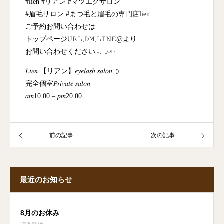
#lien #リアン #マツエクサロン
#眉毛サロン #まつ毛と眉毛の専門店lien
ご予約お問い合わせは
トップページ𝚄𝚁𝙻,𝙳𝙼,𝙻𝙸𝙽𝙴@より
お問い合わせください𓂃 𓈒𓏸◌‬
𝐿𝑖𝑒𝑛 【リアン】𝑒𝑦𝑒𝑙𝑎𝑠ℎ 𝑠𝑎𝑙𝑜𝑛 ☽
完全個室𝑃𝑟𝑖𝑣𝑎𝑡𝑒 𝑠𝑎𝑙𝑜𝑛
𝑎𝑚10:00 – 𝑝𝑚20:00
前の記事
次の記事
最近のお知らせ
8月のお休み
2026.08.05