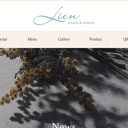
cept
Menu
Gallery
Product
Q
News