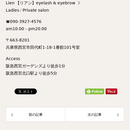
𝖫𝗂𝖾𝗇 【リアン】𝖾𝗒𝖾𝗅𝖺𝗌𝗁 & 𝖾𝗒𝖾𝖻𝗋𝗈𝗐 ☽
𝖫𝖺𝖽𝗂𝖾𝗌 / 𝖯𝗋𝗂𝗏𝖺𝗍𝖾 𝗌𝖺𝗅𝗈𝗇
☎︎𝟢𝟫𝟢-𝟥𝟫𝟤𝟩-𝟦𝟧𝟩𝟨
𝖺𝗆𝟣𝟢:𝟢𝟢 – 𝗉𝗆𝟤𝟢:𝟢𝟢
〒𝟨𝟨𝟥-𝟪𝟤𝟢𝟣
兵庫県西宮市田代町𝟣-𝟣𝟪-𝟣番館𝟣𝟢𝟣号室
𝖠𝖼𝖼𝖾𝗌𝗌
阪急西宮ガーデンズより徒歩𝟣分
阪急西宮北口駅より徒歩𝟧分
前の記事
次の記事