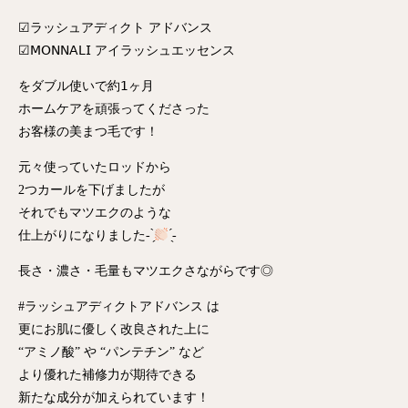
︎︎︎︎︎︎☑︎ラッシュアディクト アドバンス
︎︎︎︎︎︎☑︎𝖬𝖮𝖭𝖭𝖠𝖫𝖨 アイラッシュエッセンス
をダブル使いで約𝟣ヶ月
ホームケアを頑張ってくださった
お客様の美まつ毛です！
元々使っていたロッドから
2つカールを下げましたが
それでもマツエクのような
仕上がりになりました- ̗̀
̖́‐
長さ・濃さ・毛量もマツエクさながらです◎
#ラッシュアディクトアドバンス は
更にお肌に優しく改良された上に
“アミノ酸” や “パンテチン” など
より優れた補修力が期待できる
新たな成分が加えられています！