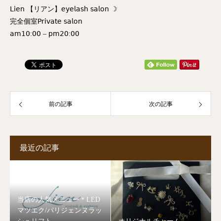
𝖫𝗂𝖾𝗇 【リアン】𝖾𝗒𝖾𝗅𝖺𝗌𝗁 𝗌𝖺𝗅𝗈𝗇 ☽
完全個室𝖯𝗋𝗂𝗏𝖺𝗍𝖾 𝗌𝖺𝗅𝗈𝗇
𝖺𝗆𝟣𝟢:𝟢𝟢 – 𝗉𝗆𝟤𝟢:𝟢𝟢
前の記事
次の記事
最近の記事
当店の人気メニュー＊LED
マツエク/パリジェンヌラッ