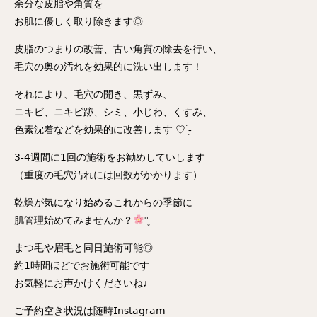
余分な皮脂や角質を
お肌に優しく取り除きます◎
皮脂のつまりの改善、古い角質の除去を行い、
毛穴の奥の汚れを効果的に洗い出します！
それにより、毛穴の開き、黒ずみ、
ニキビ、ニキビ跡、シミ、小じわ、くすみ、
色素沈着などを効果的に改善します ♡ ̖́-
𝟥-𝟦週間に𝟣回の施術をお勧めしていします
（重度の毛穴汚れには回数がかかります）
乾燥が気になり始めるこれからの季節に
肌管理始めてみませんか？
°̥
まつ毛や眉毛と同日施術可能◎
約𝟣時間ほどでお施術可能です
お気軽にお声かけくださいね♩
ご予約空き状況は随時𝖨𝗇𝗌𝗍𝖺𝗀𝗋𝖺𝗆