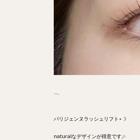
𓂃
パリジェンヌラッシュリフト⋆☽
𝗇𝖺𝗍𝗎𝗋𝖺𝗅なデザインが得意です𓈒𓏸︎︎︎︎