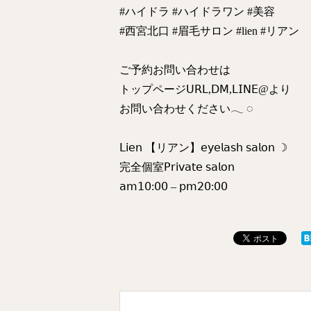
#ハイドラ #ハイドラワン #美容
#西宮北口 #眉毛サロン #lien #リアン
ご予約お問い合わせは
トップページ𝖴𝖱𝖫,𝖣𝖬,𝖫𝖨𝖭𝖤@より
お問い合わせください𓂃 ◌‬
𝖫𝗂𝖾𝗇 【リアン】𝖾𝗒𝖾𝗅𝖺𝗌𝗁 𝗌𝖺𝗅𝗈𝗇 ☽
完全個室𝖯𝗋𝗂𝗏𝖺𝗍𝖾 𝗌𝖺𝗅𝗈𝗇
𝖺𝗆𝟣𝟢:𝟢𝟢 – 𝗉𝗆𝟤𝟢:𝟢𝟢