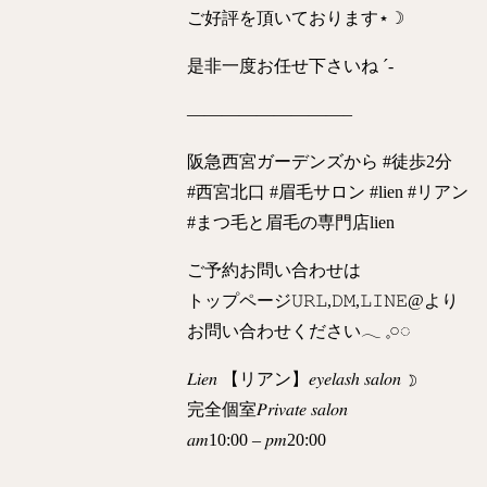
ご好評を頂いております⋆☽
是非一度お任せ下さいね‪ ´‐
—————————–
阪急西宮ガーデンズから #徒歩2分
#西宮北口 #眉毛サロン #lien #リアン
#まつ毛と眉毛の専門店lien
ご予約お問い合わせは
トップページ𝚄𝚁𝙻,𝙳𝙼,𝙻𝙸𝙽𝙴@より
お問い合わせください𓂃 𓈒𓏸◌‬
𝐿𝑖𝑒𝑛 【リアン】𝑒𝑦𝑒𝑙𝑎𝑠ℎ 𝑠𝑎𝑙𝑜𝑛 ☽
完全個室𝑃𝑟𝑖𝑣𝑎𝑡𝑒 𝑠𝑎𝑙𝑜𝑛
𝑎𝑚10:00 – 𝑝𝑚20:00