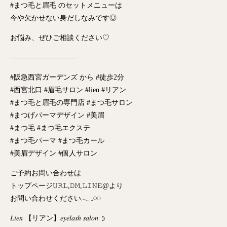
#まつ毛と眉毛 のセットメニューは
今や欠かせない身だしなみです◎
お悩み、ぜひご相談ください♡
—————————–
#阪急西宮ガーデンズ から #徒歩2分
#西宮北口 #眉毛サロン #lien #リアン
#まつ毛と眉毛の専門店 #まつ毛サロン
#まつげパーマデザイン #美眉
#まつ毛 #まつ毛エクステ
#まつ毛パーマ #まつ毛カール
#美眉デザイン #個人サロン
ご予約お問い合わせは
トップページ𝚄𝚁𝙻,𝙳𝙼,𝙻𝙸𝙽𝙴@より
お問い合わせください𓂃 𓈒𓏸◌‬
𝐿𝑖𝑒𝑛 【リアン】𝑒𝑦𝑒𝑙𝑎𝑠ℎ 𝑠𝑎𝑙𝑜𝑛 ☽