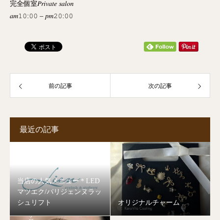
完全個室𝑃𝑟𝑖𝑣𝑎𝑡𝑒 𝑠𝑎𝑙𝑜𝑛
𝑎𝑚𝟷𝟶:𝟶𝟶 – 𝑝𝑚𝟸𝟶:𝟶𝟶
前の記事
次の記事
最近の記事
当店の人気メニュー＊LED
マツエク/パリジェンヌラッ
シュリフト
オリジナルチャーム