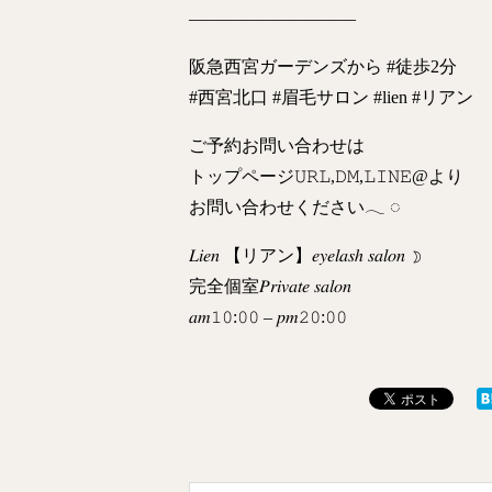
—————————–
阪急西宮ガーデンズから #徒歩2分
#西宮北口 #眉毛サロン #lien #リアン
ご予約お問い合わせは
トップページ𝚄𝚁𝙻,𝙳𝙼,𝙻𝙸𝙽𝙴@より
お問い合わせください𓂃 ◌‬
𝐿𝑖𝑒𝑛 【リアン】𝑒𝑦𝑒𝑙𝑎𝑠ℎ 𝑠𝑎𝑙𝑜𝑛 ☽
完全個室𝑃𝑟𝑖𝑣𝑎𝑡𝑒 𝑠𝑎𝑙𝑜𝑛
𝑎𝑚𝟷𝟶:𝟶𝟶 – 𝑝𝑚𝟸𝟶:𝟶𝟶