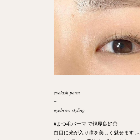
𝑒𝑦𝑒𝑙𝑎𝑠ℎ 𝑝𝑒𝑟𝑚
+
𝑒𝑦𝑒𝑏𝑟𝑜𝑤 𝑠𝑡𝑦𝑙𝑖𝑛𝑔
#まつ毛パーマ で視界良好◎
白目に光が入り瞳を美しく魅せます 𓈒