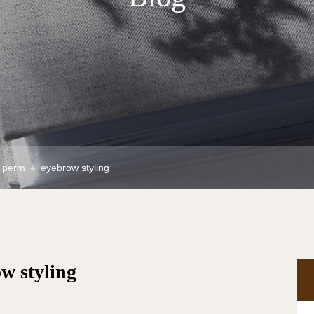
 perm ＋ eyebrow styling
w styling