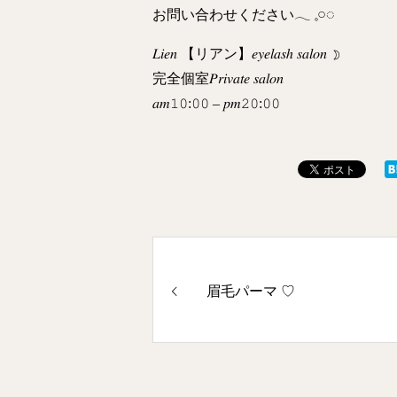
お問い合わせください𓂃 𓈒𓏸◌‬
𝐿𝑖𝑒𝑛 【リアン】𝑒𝑦𝑒𝑙𝑎𝑠ℎ 𝑠𝑎𝑙𝑜𝑛 ☽
完全個室𝑃𝑟𝑖𝑣𝑎𝑡𝑒 𝑠𝑎𝑙𝑜𝑛
𝑎𝑚𝟷𝟶:𝟶𝟶 – 𝑝𝑚𝟸𝟶:𝟶𝟶
眉毛パーマ ♡