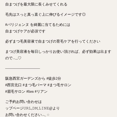
自まつげを最大限に長くみせてくれる
毛先はスっと真っ直ぐ上に伸びるイメージです◎
#パリジェンヌ を綺麗に当てるためには
自まつげケアが必須です
必ずまつ毛美容液で自まつげの育毛ケアを行ってください︎︎
まつげ美容液を毎日しっかりお使い頂ければ、必ず効果は出ます
ので𓂃𓈒♡
‪—————————–
阪急西宮ガーデンズから #徒歩2分
#西宮北口 #まつ毛パーマ #まつ毛サロン
#眉毛サロン #lien #リアン
ご予約お問い合わせは
ップページ𝚄𝚁𝙻,𝙳𝙼,𝙻𝙸𝙽𝙴@より
お問い合わせください𓂃 ◌