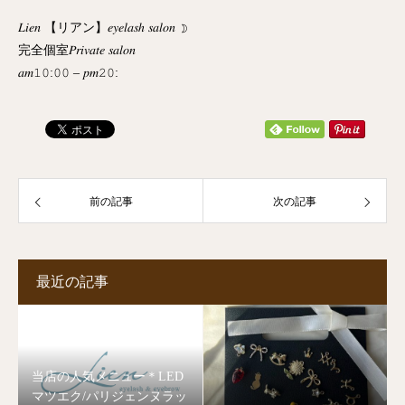
‬𝐿𝑖𝑒𝑛 【リアン】𝑒𝑦𝑒𝑙𝑎𝑠ℎ 𝑠𝑎𝑙𝑜𝑛 ☽
完全個室𝑃𝑟𝑖𝑣𝑎𝑡𝑒 𝑠𝑎𝑙𝑜𝑛
𝑎𝑚𝟷𝟶:𝟶𝟶 – 𝑝𝑚𝟸𝟶:
前の記事
次の記事
最近の記事
当店の人気メニュー＊LED
マツエク/パリジェンヌラッ